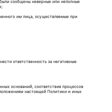
е были сообщены неверные или неполные
х;
оченного им лица, осуществляемые при
и нести ответственность за негативные
нных оснований, соответствия процессов
 положениям настоящей Политики и иных