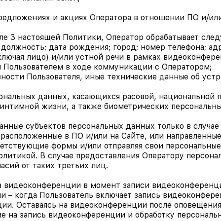
, предложениях и акциях Оператора в отношении
ПО и/ил
еле 3 настоящей Политики, Оператор обрабатывает сле
; должность; дата рождения; город; номер телефона; а
включая лицо) и/или устной речи в рамках видеоконфер
я Пользователем в ходе коммуникации с Оператором; 
вности Пользователя, иные технические данные об уст
ональных данных, касающихся расовой, национальной 
интимной жизни, а также биометрических персональны
данные субъектов персональных данных только в случае
 расположенные в ПО и/или на Сайте, или направленны
тветствующие формы и/или отправляя свои персональны
олитикой. В случае предоставления Оператору персона
асий от таких третьих лиц.
а видеоконференции в момент записи видеоконференци
 – когда Пользователь включает запись видеоконфер
ии. Оставаясь на видеоконференции после оповещения,
е на запись видеоконференции и обработку персональны